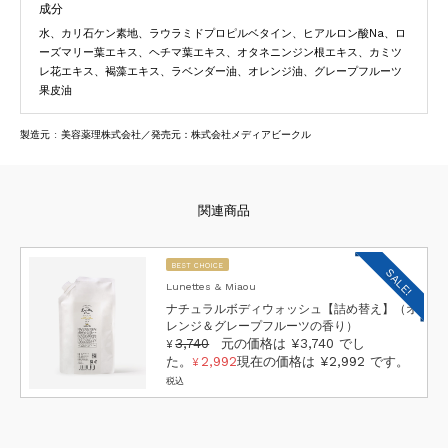
成分
水、カリ石ケン素地、ラウラミドプロピルベタイン、ヒアルロン酸Na、ロ
ーズマリー葉エキス、ヘチマ葉エキス、オタネニンジン根エキス、カミツ
レ花エキス、褐藻エキス、ラベンダー油、オレンジ油、グレープフルーツ
果皮油
製造元 : 美容薬理株式会社／発売元：株式会社メディアビークル
BEST CHOICE
SALE!
Lunettes & Miaou
ナチュラルボディウォッシュ【詰め替え】（オ
レンジ＆グレープフルーツの香り）
3,740
元の価格は ¥3,740 でし
¥
た。
2,992
現在の価格は ¥2,992 です。
¥
税込