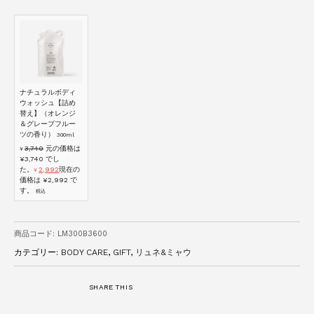
ナチュラルボディ
ウォッシュ【詰め
替え】（オレンジ
＆グレープフルー
ツの香り）
300ml
3,740
元の価格は
¥
¥3,740 でし
た。
2,992
現在の
¥
価格は ¥2,992 で
す。
税込
商品コード:
LM300B3600
カテゴリー:
BODY CARE
,
GIFT
,
リュネ&ミャウ
SHARE THIS