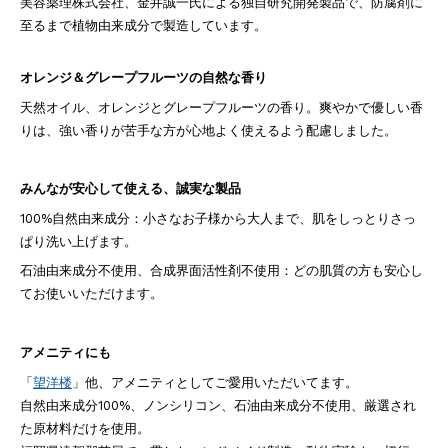
美容薬理株式会社、金井誠一氏による独自研究開発製品で、防腐剤に
至るまで植物由来成分で製造しています。
オレンジ＆グレープフルーツの自然な香り
天然オイル、オレンジとグレープフルーツの香り。爽やかで優しい香
りは、強い香りが苦手な方が心地よく使えるよう配慮しました。
みんなが安心して使える、誠実な製品
100%自然由来成分：小さなお子様から大人まで、肌をしっとりさっ
ぱり洗い上げます。
石油由来成分不使用、合成界面活性剤不使用：どの肌質の方も安心し
てお使いいただけます。
アメニティにも
「
望洋楼
」他、アメニティとしてご愛用いただいてます。
自然由来成分100%、ノンシリコン、石油由来成分不使用、厳選され
た原材料だけを使用。