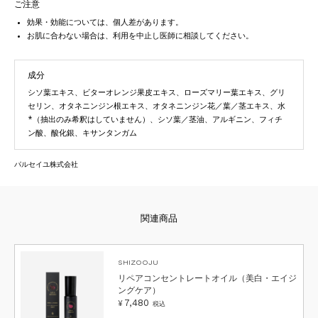
ご注意
効果・効能については、個人差があります。
お肌に合わない場合は、利用を中止し医師に相談してください。
成分
シソ葉エキス、ビターオレンジ果皮エキス、ローズマリー葉エキス、グリ
セリン、オタネニンジン根エキス、オタネニンジン花／葉／茎エキス、水
*（抽出のみ希釈はしていません）、シソ葉／茎油、アルギニン、フィチ
ン酸、酸化銀、キサンタンガム
パルセイユ株式会社
SHIZOOJU
リペアコンセントレートオイル（美白・エイジ
ングケア）
7,480
¥
税込