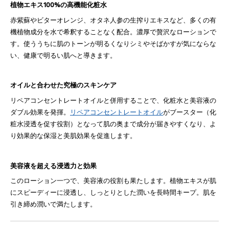
植物エキス100%の高機能化粧水
赤紫蘇やビターオレンジ、オタネ人参の生搾りエキスなど、多くの有
機植物成分を水で希釈することなく配合。濃厚で贅沢なローションで
す。使ううちに肌のトーンが明るくなりシミやそばかすが気にならな
い、健康で明るい肌へと導きます​​。
オイルと合わせた究極のスキンケア
リペアコンセントレートオイルと併用することで、化粧水と美容液の
ダブル効果を発揮。
リペアコンセントレートオイル
がブースター（化
粧水浸透を促す役割）となって肌の奥まで成分が届きやすくなり、よ
り効果的な保湿と美肌効果を促進します​​。
美容液を超える浸透力と効果
このローション一つで、美容液の役割も果たします。植物エキスが肌
にスピーディーに浸透し、しっとりとした潤いを長時間キープ。肌を
引き締め潤いで満たします​​。