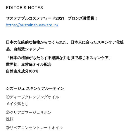
EDITOR'S NOTES
サステナブルコスメアワード2021 ブロンズ賞受賞！
https://sustainableaward.jp/
日本の伝統的な植物からつくられた、日本人に合ったスキンケア化粧
品、自然派シャンプー
「日本の植物がもたらす不思議な力を肌で感じるスキンケア」
世界初、赤紫蘇オイル配合
自然由来成分100％
シズージュ スキンケアルーティン
①ディープクレンジングオイル
メイク落とし
②クリアゴマージェサボン
洗顔
③リペアコンセントレートオイル